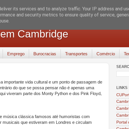
liver its services and to analyze traffic. Your IP address and u
rmance and security metrics to ensure quality of service, gene
buse.
 em Cambridge
Emprego
Burocracias
Transportes
Comércio
Te
SEARC
 importante vida cultural e um ponto de passagem de
LINKS
 contrário do que se possa pensar não é apenas uma
 aqui viveram parte dos Monty Python e dos Pink Floyd,
CUPor
Cambri
Cambri
Cambri
de música clássica famosos até humoristas com
Portal
or musicais que estiveram em Londres e circulam
Cambr