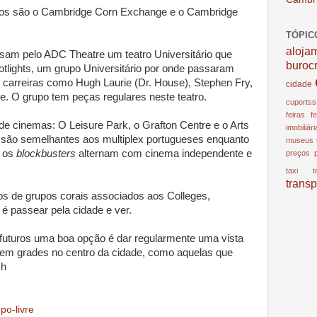
ulos são o Cambridge Corn Exchange e o Cambridge
TÓPIC
aloja
ssam pelo ADC Theatre um teatro Universitário que
buroc
tlights, um grupo Universitário por onde passaram
s carreiras como Hugh Laurie (Dr. House), Stephen Fry,
cidade
 O grupo tem peças regulares neste teatro.
cuportss
feiras
f
e cinemas: O Leisure Park, o Grafton Centre e o Arts
imobiliár
s são semelhantes aos multiplex portugueses enquanto
museus
e os
blockbusters
alternam com cinema independente e
preços
taxi
t
transp
s de grupos corais associados aos Colleges,
é passear pela cidade e ver.
 futuros uma boa opção é dar regularmente uma vista
 em grades no centro da cidade, como aquelas que
ch
po-livre