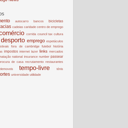
OS
mento
bicicletas
autocarro
bancos
racias
cadeias
caridade
centro de emprego
comércio
corrida
council tax
cultura
desporto
emprego
espetáculos
estivais
fora de cambridge
futebol
história
links
impostos
ias
internet
lazer
mercados
passear
natação
national insurance number
procura de casa
recrutamento
restaurantes
tempo-livre
elemoveis
ténis
ortes
universidade
utilidade