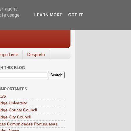
ser-agent
rate usage
LEARN MORE
GOT IT
mpo Livre
Desporto
H THIS BLOG
 IMPORTANTES
tSS
dge University
dge County Council
dge City Council
 das Comunidades Portuguesas
idge News