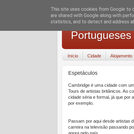
This site uses cookies from Google to de
are shared with Google along with perfo
statistics, and to detect and address a
Portugueses
Início
Cidade
Alojamento
Espetáculos
Cambridge é uma cidade com uma
Tours de artistas britânicos. Ao
cidade séria e formal, já que por
por exemplo.
Passam por aqui desde artistas 
carreira na televisão passando p
agora pelo país.