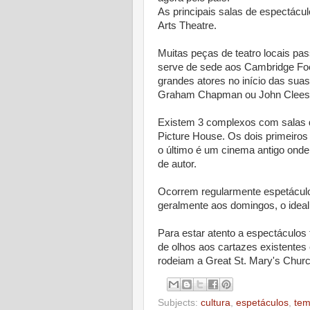
As principais salas de espectác
Arts Theatre.
Muitas peças de teatro locais pa
serve de sede aos Cambridge Foo
grandes atores no início das sua
Graham Chapman ou John Cleese.
Existem 3 complexos com salas d
Picture House. Os dois primeiro
o último é um cinema antigo ond
de autor.
Ocorrem regularmente espetáculo
geralmente aos domingos, o ideal 
Para estar atento a espectáculos
de olhos aos cartazes existentes
rodeiam a Great St. Mary's Chur
Subjects:
cultura
,
espetáculos
,
tem