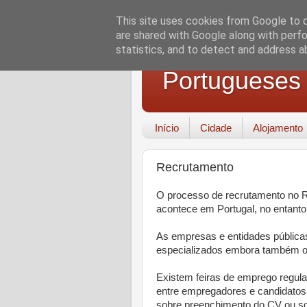
This site uses cookies from Google to de
are shared with Google along with perfo
statistics, and to detect and address a
Portugueses
Início
Cidade
Alojamento
Recrutamento
O processo de recrutamento no 
acontece em Portugal, no entanto,
As empresas e entidades pública
especializados embora também o 
Existem feiras de emprego regula
entre empregadores e candidatos.
sobre preenchimento do CV ou so