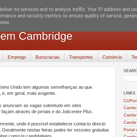
liver its services and to analyze traffic. Your IP address and u
rmance and security metrics to ensure quality of service, gene
buse.
 em Cambridge
Emprego
Burocracias
Transportes
Comércio
Te
SEARC
Reino Unido tem algumas semelhanças ao que
LINKS
 é, em geral, mais exigente.
CUPor
s anunciam as vagas sobretudo em sites
Cambri
façam através de jornais e do
Jobcentre Plus
.
Cambri
Cambri
rmente, onde é possível estabelecer contacto directo
Portal
 Geralmente nestas feiras podes ter sessóes gratuitas
bre como te candidatares.
Cambr