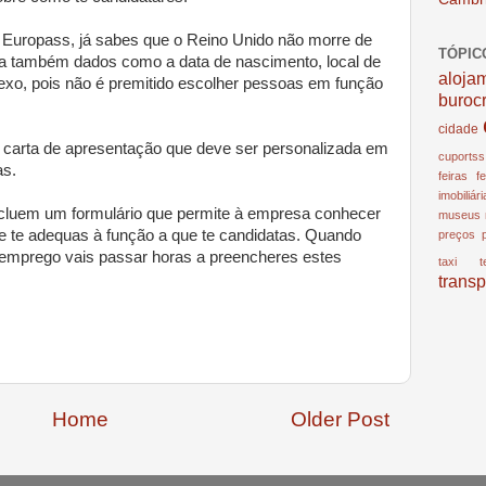
Europass, já sabes que o Reino Unido não morre de
TÓPIC
ta também dados como a data de nascimento, local de
aloja
exo, pois não é premitido escolher pessoas em função
buroc
cidade
a carta de apresentação que deve ser personalizada em
cuportss
as.
feiras
f
imobiliár
cluem um formulário que permite à empresa conhecer
museus
e te adequas à função a que te candidatas. Quando
preços
 emprego vais passar horas a preencheres estes
taxi
t
transp
Home
Older Post