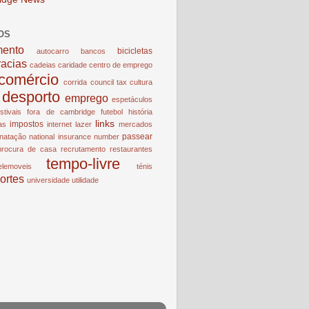
OS
mento
bicicletas
autocarro
bancos
racias
cadeias
caridade
centro de emprego
comércio
corrida
council tax
cultura
desporto
emprego
espetáculos
estivais
fora de cambridge
futebol
história
links
impostos
ias
internet
lazer
mercados
passear
natação
national insurance number
procura de casa
recrutamento
restaurantes
tempo-livre
elemoveis
ténis
ortes
universidade
utilidade