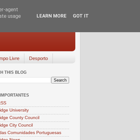
ser-agent
rate usage
LEARN MORE
GOT IT
mpo Livre
Desporto
H THIS BLOG
 IMPORTANTES
tSS
dge University
dge County Council
dge City Council
 das Comunidades Portuguesas
idge News